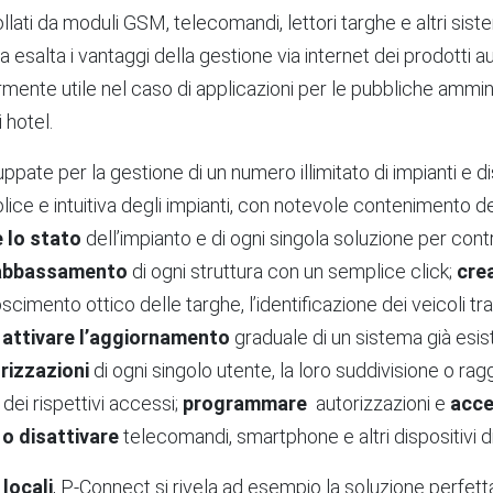
ollati da moduli GSM, telecomandi, lettori targhe e altri sis
esalta i vantaggi della gestione via internet dei prodotti 
armente utile nel caso di applicazioni per le pubbliche ammini
i hotel.
ppate per la gestione di un numero illimitato di impianti e di
 e intuitiva degli impianti, con notevole contenimento dei
e lo stato
dell’impianto e di ogni singola soluzione per cont
’abbassamento
di ogni struttura con un semplice click;
crea
oscimento ottico delle targhe, l’identificazione dei veicoli t
;
attivare l’aggiornamento
graduale di un sistema già esist
orizzazioni
di ogni singolo utente, la loro suddivisione o r
dei rispettivi accessi;
programmare
autorizzazioni e
acce
 o disattivare
telecomandi, smartphone e altri dispositivi d
locali
, P-Connect si rivela ad esempio la soluzione perfett