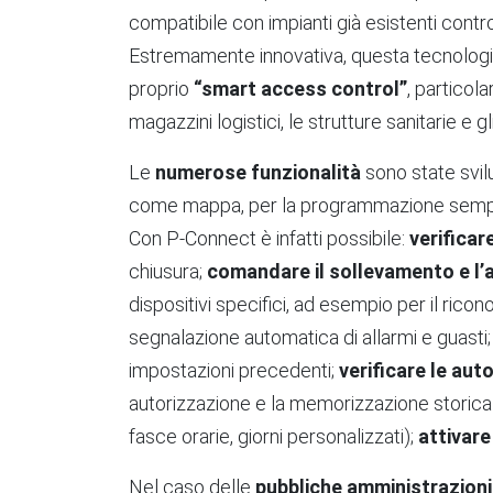
compatibile con impianti già esistenti contr
Estremamente innovativa, questa tecnologia 
proprio
“smart access control”
, particol
magazzini logistici, le strutture sanitarie e gl
Le
numerose funzionalità
sono state svilu
come mappa, per la programmazione semplice
Con P-Connect è infatti possibile:
verificar
chiusura;
comandare il sollevamento e l
dispositivi specifici, ad esempio per il ricon
segnalazione automatica di allarmi e guasti
impostazioni precedenti;
verificare le aut
autorizzazione e la memorizzazione storica 
fasce orarie, giorni personalizzati);
attivare
Nel caso delle
pubbliche amministrazioni 